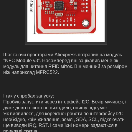
Шастаючи просторами Aliexpress потрапив на модуль
"NFC Module v3". Насамперед він зацікавив мене як
модуль для читання RFID міток. Він менший за розміром
ніж наприклад MFRC522.
І так у спробах запуску:
Пробую запустити через інтерфейс I2C. Вечір мучився, і
дуже довго нічого не виходило, опишу підсумок.
Як виявилося, для коректної роботи по інтерфейсу I2C
необхідно, крім живлення, землі, SDA, SCL, підключати
ще виводи IRQ, RST. І саме їхні номери задаються в
прикладі скетча.