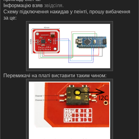
Інформацію взяв
звідсіля.
Схему підключення накидав у пеінті, прошу вибачення
за це:
Перемикачі на платі виставити таким чином: