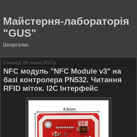
Майстерня-лабораторія
"GUS"
Шпаргалки.
пʼятниця, 28 липня 2017 р.
NFC модуль "NFC Module v3" на
базі контролера PN532. Читання
RFID міток. I2C Інтерфейс